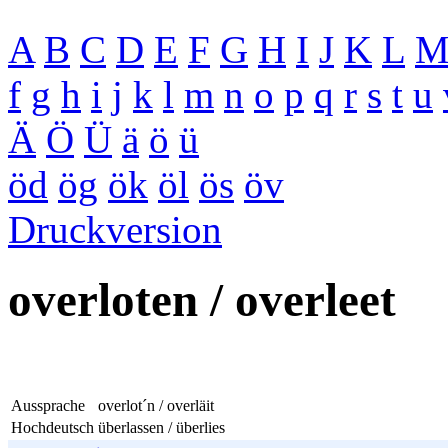
A
B
C
D
E
F
G
H
I
J
K
L
f
g
h
i
j
k
l
m
n
o
p
q
r
s
t
u
Ä
Ö
Ü
ä
ö
ü
öd
ög
ök
öl
ös
öv
Druckversion
overloten / overleet
Aussprache
overlot´n / overläit
Hochdeutsch
überlassen / überlies