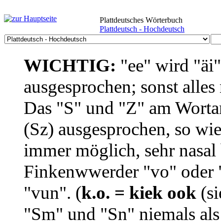
Plattdeutsches Wörterbuch
Plattdeutsch - Hochdeutsch
WICHTIG:
"ee" wird "äi
ausgesprochen; sonst alles
Das "S" und "Z" am Wortan
(Sz) ausgesprochen, so wie
immer möglich, sehr nasal b
Finkenwwerder "vo" oder "
"vun". (
k.o. = kiek ook
(si
"Sm" und "Sn" niemals als