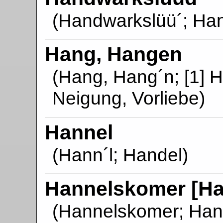
(Handwarkslüü´; Ha
Hang, Hangen
(Hang, Hang´n; [1] H
Neigung, Vorliebe)
Hannel
(Hann´l; Handel)
Hannelskomer [H
(Hannelskomer; Ha