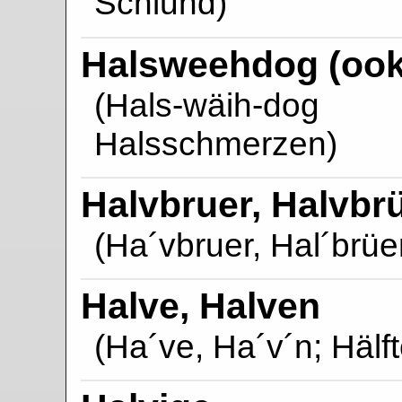
Schlund)
Halsweehdog (ook
(Hals-wäih-dog
Halsschmerzen)
Halvbruer, Halvbr
(Ha´vbruer, Hal´brüe
Halve, Halven
(Ha´ve, Ha´v´n; Hälft