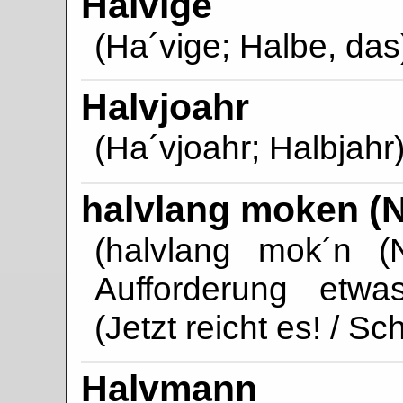
Halvige
(Ha´vige; Halbe, das
Halvjoahr
(Ha´vjoahr; Halbjahr
halvlang moken (N
(halvlang mok´n (
Aufforderung etwa
(Jetzt reicht es! / Sc
Halvmann