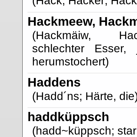
(Hack, Hacker; Hacke
Hackmeew, Hack
(Hackmäiw, Hack
schlechter Esser
herumstochert)
Haddens
(Hadd´ns; Härte, die
haddküppsch
(hadd~küppsch; starr