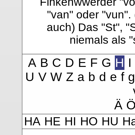
Finkenwwerder "vo"
"van" oder "vun". 
auch) Das "St", "
niemals als 
A
B
C
D
E
F
G
H
I
U
V
W
Z
a
b
d
e
f
g
Ä
HA
HE
HI
HO
HU
H