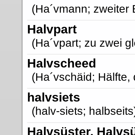
(Ha´vmann; zweiter
Halvpart
(Ha´vpart; zu zwei gl
Halvscheed
(Ha´vschäid; Hälfte, 
halvsiets
(halv-siets; halbseits
Halvsüster, Halvs