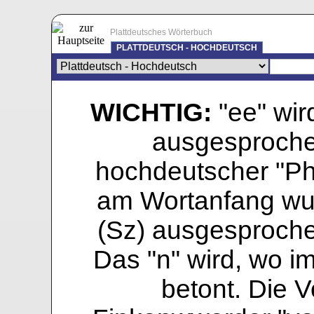
Plattdeutsches Wörterbuch
PLATTDEUTSCH - HOCHDEUTSCH
WICHTIG:
"ee" wird
ausgesprochen
hochdeutscher "Pho
am Wortanfang wur
(Sz) ausgesprochen
Das "n" wird, wo i
betont. Die Vo