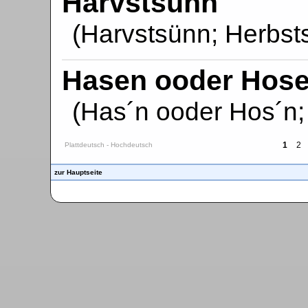
Harvstsünn
(Harvstsünn; Herbst
Hasen ooder Hosen
(Has´n ooder Hos´n;
1
2
Plattdeutsch - Hochdeutsch
zur Hauptseite