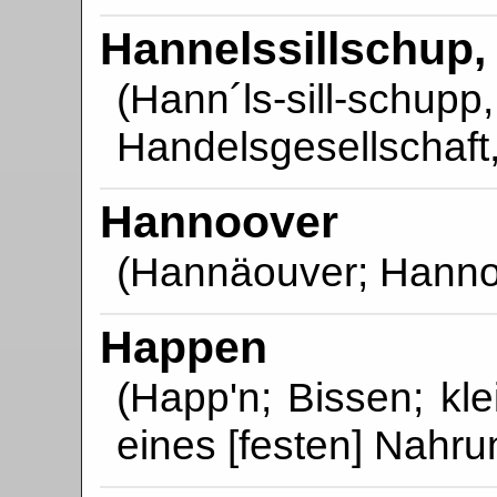
Hannelssillschup,
(Hann´ls-sill-schup
Handelsgesellschaft
Hannoover
(Hannäouver; Hanno
Happen
(Happ'n; Bissen; kl
eines [festen] Nahru