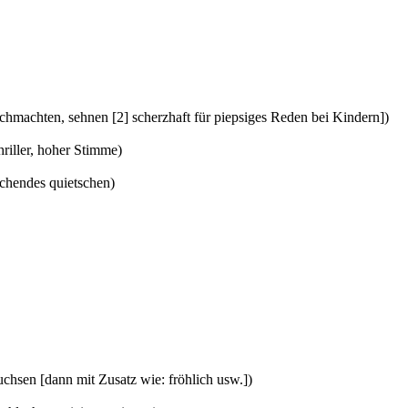
en, schmachten, sehnen [2] scherzhaft für piepsiges Reden bei Kindern])
 schriller, hoher Stimme)
eischendes quietschen)
jauchsen [dann mit Zusatz wie: fröhlich usw.])