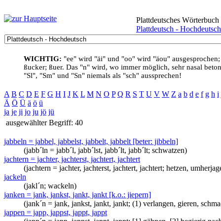
Plattdeutsches Wörterbuch
Plattdeutsch - Hochdeutsch
WICHTIG:
"ee" wird "äi" und "oo" wird "äou" ausgesprochen;
ßucker; ßuer. Das "n" wird, wo immer möglich, sehr nasal betont
"Sl", "Sm" und "Sn" niemals als "sch" aussprechen!
A
B
C
D
E
F
G
H
I
J
K
L
M
N
O
P
Q
R
S
T
U
V
W
Z
a
b
d
e
f
g
h
i
Ä
Ö
Ü
ä
ö
ü
ja
je
ji
jo
ju
jö
jü
ausgewählter Begriff: 40
jabbeln = jabbel, jabbelst, jabbelt, jabbelt [beter: jibbeln]
(jabb´ln = jabb´l, jabb´lst, jabb´lt, jabb´lt; schwatzen)
jachtern = jachter, jachterst, jachtert, jachtert
(jachtern = jachter, jachterst, jachtert, jachtert; hetzen, umherjag
jackeln
(jakl´n; wackeln)
janken = jank, jankst, jankt, jankt [k.o.: jiepern]
(jank´n = jank, jankst, jankt, jankt; (1) verlangen, gieren, sch
jappen = japp, jappst, jappt, jappt