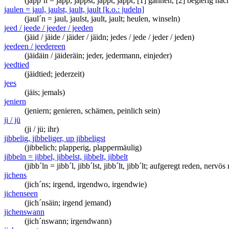
(japp´n = japp, jappst, jappt, jappt; [1] gähnen, [2] begierig 
jaulen = jaul, jaulst, jault, jault [k.o.: judeln]
(jaul´n = jaul, jaulst, jault, jault; heulen, winseln)
jeed / jeede / jeeder / jeeden
(jäid / jäide / jäider / jäidn; jedes / jede / jeder / jeden)
jeedeen / jeedereen
(jäidäin / jäideräin; jeder, jedermann, einjeder)
jeedtied
(jäidtied; jederzeit)
jees
(jäis; jemals)
jeniern
(jeniern; genieren, schämen, peinlich sein)
ji / jü
(ji / jü; ihr)
jibbelig, jibbeliger, up jibbeligst
(jibbelich; plapperig, plappermäulig)
jibbeln = jibbel, jibbelst, jibbelt, jibbelt
(jibb´ln = jibb´l, jibb´lst, jibb´lt, jibb´lt; aufgeregt reden, nerv
jichens
(jich´ns; irgend, irgendwo, irgendwie)
jichenseen
(jich´nsäin; irgend jemand)
jichenswann
(jich´nswann; irgendwann)