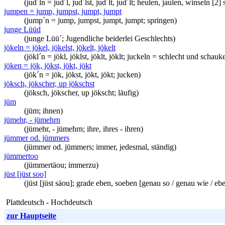
(jud´ln = jud´l, jud´lst, jud´lt, jud´lt; heulen, jaulen, winseln [2
jumpen = jump, jumpst, jumpt, jumpt
(jump´n = jump, jumpst, jumpt, jumpt; springen)
junge Lüüd
(junge Lüü´; Jugendliche beiderlei Geschlechts)
jökeln = jökel, jökelst, jökelt, jökelt
(jökl´n = jökl, jöklst, jöklt, jöklt; juckeln = schlecht und schauk
jöken = jök, jökst, jökt, jökt
(jök´n = jök, jökst, jökt, jökt; jucken)
jöksch, jökscher, up jökschst
(jöksch, jökscher, up jökscht; läufig)
jüm
(jüm; ihnen)
jümehr, - jümehrn
(jümehr, - jümehrn; ihre, ihres - ihren)
jümmer od. jümmers
(jümmer od. jümmers; immer, jedesmal, ständig)
jümmertoo
(jümmertäou; immerzu)
jüst [jüst soo]
(jüst [jüst säou]; grade eben, soeben [genau so / genau wie / eb
Plattdeutsch - Hochdeutsch
zur Hauptseite