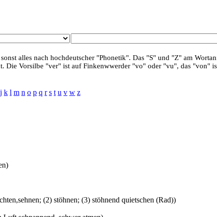
 sonst alles nach hochdeutscher "Phonetik". Das "S" und "Z" am Wortanf
. Die Vorsilbe "ver" ist auf Finkenwwerder "vo" oder "vu", das "von" is
j
k
l
m
n
o
p
q
r
s
t
u
v
w
z
en)
machten,sehnen; (2) stöhnen; (3) stöhnend quietschen (Rad))