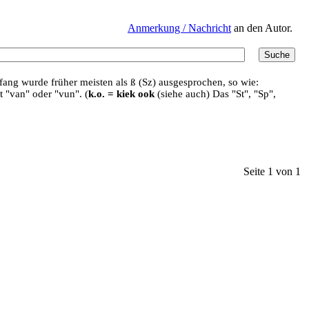
Anmerkung / Nachricht
an den Autor.
ang wurde früher meisten als ß (Sz) ausgesprochen, so wie:
t "van" oder "vun". (
k.o. = kiek ook
(siehe auch) Das "St", "Sp",
Seite 1 von 1