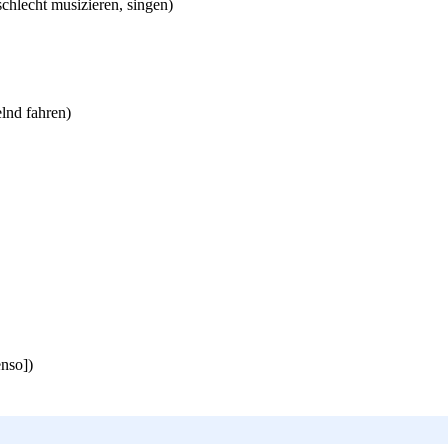
] schlecht musizieren, singen)
elnd fahren)
enso])