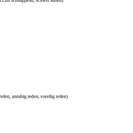
nach Luft schnappend, schwer atmen)
ös reden, unruhig reden, voreilig reden)