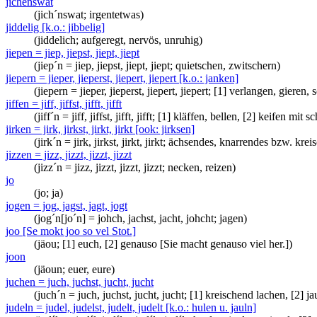
jichenswat
(jich´nswat; irgentetwas)
jiddelig [k.o.: jibbelig]
(jiddelich; aufgeregt, nervös, unruhig)
jiepen = jiep, jiepst, jiept, jiept
(jiep´n = jiep, jiepst, jiept, jiept; quietschen, zwitschern)
jiepern = jieper, jieperst, jiepert, jiepert [k.o.: janken]
(jiepern = jieper, jieperst, jiepert, jiepert; [1] verlangen, gier
jiffen = jiff, jiffst, jifft, jifft
(jiff´n = jiff, jiffst, jifft, jifft; [1] kläffen, bellen, [2] keifen mit
jirken = jirk, jirkst, jirkt, jirkt [ook: jirksen]
(jirk´n = jirk, jirkst, jirkt, jirkt; ächsendes, knarrendes bzw. kr
jizzen = jizz, jizzt, jizzt, jizzt
(jizz´n = jizz, jizzt, jizzt, jizzt; necken, reizen)
jo
(jo; ja)
jogen = jog, jagst, jagt, jogt
(jog´n[jo´n] = johch, jachst, jacht, johcht; jagen)
joo [Se mokt joo so vel Stot.]
(jäou; [1] euch, [2] genauso [Sie macht genauso viel her.])
joon
(jäoun; euer, eure)
juchen = juch, juchst, jucht, jucht
(juch´n = juch, juchst, jucht, jucht; [1] kreischend lachen, [2] 
judeln = judel, judelst, judelt, judelt [k.o.: hulen u. jauln]