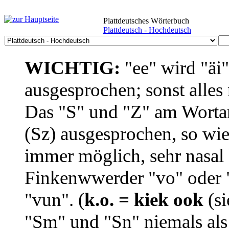
Plattdeutsches Wörterbuch
Plattdeutsch - Hochdeutsch
WICHTIG:
"ee" wird "äi
ausgesprochen; sonst alles
Das "S" und "Z" am Wortan
(Sz) ausgesprochen, so wie
immer möglich, sehr nasal b
Finkenwwerder "vo" oder "
"vun". (
k.o. = kiek ook
(si
"Sm" und "Sn" niemals als