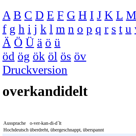
A
B
C
D
E
F
G
H
I
J
K
L
f
g
h
i
j
k
l
m
n
o
p
q
r
s
t
u
Ä
Ö
Ü
ä
ö
ü
öd
ög
ök
öl
ös
öv
Druckversion
overkandidelt
Aussprache
o-ver-kan-di-d´lt
Hochdeutsch
überdreht, übergeschnappt, überspannt