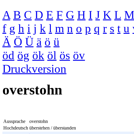
A
B
C
D
E
F
G
H
I
J
K
L
f
g
h
i
j
k
l
m
n
o
p
q
r
s
t
u
Ä
Ö
Ü
ä
ö
ü
öd
ög
ök
öl
ös
öv
Druckversion
overstohn
Aussprache
overstohn
Hochdeutsch
überstehen / überstanden