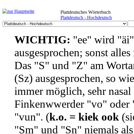
Plattdeutsches Wörterbuch
Plattdeutsch - Hochdeutsch
WICHTIG:
"ee" wird "äi
ausgesprochen; sonst alles
Das "S" und "Z" am Wortan
(Sz) ausgesprochen, so wie
immer möglich, sehr nasal b
Finkenwwerder "vo" oder "
"vun". (
k.o. = kiek ook
(si
"Sm" und "Sn" niemals als