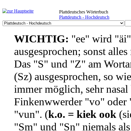
Plattdeutsches Wörterbuch
Plattdeutsch - Hochdeutsch
WICHTIG:
"ee" wird "äi
ausgesprochen; sonst alles
Das "S" und "Z" am Wortan
(Sz) ausgesprochen, so wie
immer möglich, sehr nasal b
Finkenwwerder "vo" oder "
"vun". (
k.o. = kiek ook
(si
"Sm" und "Sn" niemals als