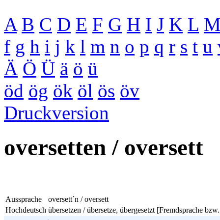
A
B
C
D
E
F
G
H
I
J
K
L
f
g
h
i
j
k
l
m
n
o
p
q
r
s
t
u
Ä
Ö
Ü
ä
ö
ü
öd
ög
ök
öl
ös
öv
Druckversion
oversetten / oversett
Aussprache
oversett´n / oversett
Hochdeutsch
übersetzen / übersetze, übergesetzt [Fremdsprache bzw.