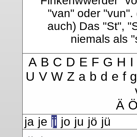
Finkenwwerder "vo"
"van" oder "vun". 
auch) Das "St", "
niemals als 
A
B
C
D
E
F
G
H
I
U
V
W
Z
a
b
d
e
f
g
Ä
ja
je
ji
jo
ju
jö
jü