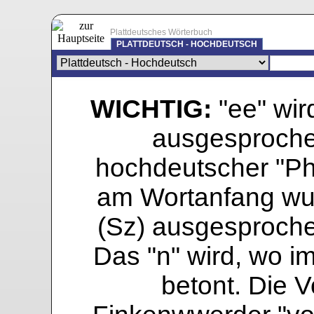
Plattdeutsches Wörterbuch
PLATTDEUTSCH - HOCHDEUTSCH
WICHTIG:
"ee" wird
ausgesprochen
hochdeutscher "Pho
am Wortanfang wur
(Sz) ausgesprochen
Das "n" wird, wo i
betont. Die Vo