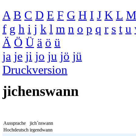
A
B
C
D
E
F
G
H
I
J
K
L
f
g
h
i
j
k
l
m
n
o
p
q
r
s
t
u
Ä
Ö
Ü
ä
ö
ü
ja
je
ji
jo
ju
jö
jü
Druckversion
jichenswann
Aussprache
jich´nswann
Hochdeutsch
irgendwann