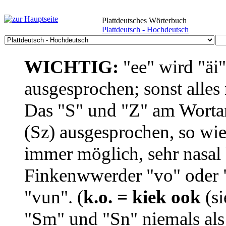
Plattdeutsches Wörterbuch
Plattdeutsch - Hochdeutsch
WICHTIG:
"ee" wird "äi
ausgesprochen; sonst alles
Das "S" und "Z" am Wortan
(Sz) ausgesprochen, so wie
immer möglich, sehr nasal b
Finkenwwerder "vo" oder "
"vun". (
k.o. = kiek ook
(si
"Sm" und "Sn" niemals als