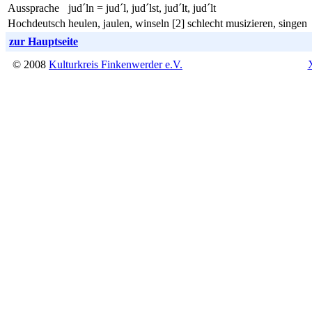
Aussprache
jud´ln = jud´l, jud´lst, jud´lt, jud´lt
Hochdeutsch
heulen, jaulen, winseln [2] schlecht musizieren, singen
zur Hauptseite
© 2008
Kulturkreis Finkenwerder e.V.