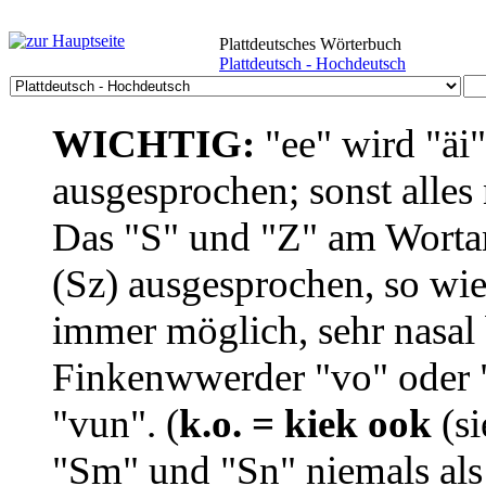
Plattdeutsches Wörterbuch
Plattdeutsch - Hochdeutsch
WICHTIG:
"ee" wird "äi
ausgesprochen; sonst alles
Das "S" und "Z" am Wortan
(Sz) ausgesprochen, so wie
immer möglich, sehr nasal b
Finkenwwerder "vo" oder "
"vun". (
k.o. = kiek ook
(si
"Sm" und "Sn" niemals als