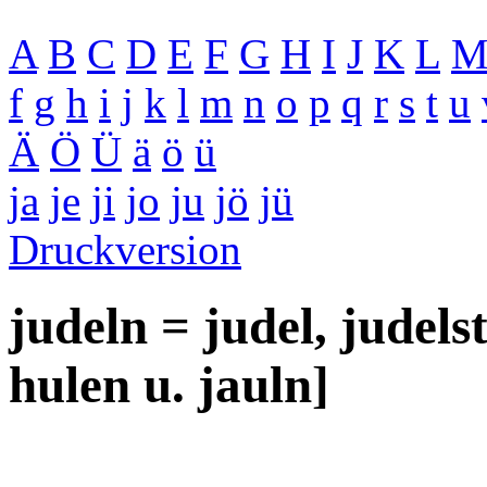
A
B
C
D
E
F
G
H
I
J
K
L
f
g
h
i
j
k
l
m
n
o
p
q
r
s
t
u
Ä
Ö
Ü
ä
ö
ü
ja
je
ji
jo
ju
jö
jü
Druckversion
judeln = judel, judelst,
hulen u. jauln]