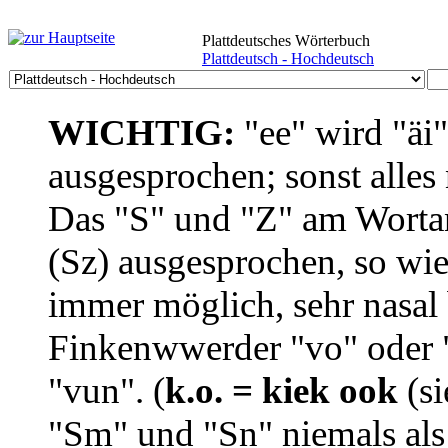
Plattdeutsches Wörterbuch
Plattdeutsch - Hochdeutsch
WICHTIG:
"ee" wird "äi
ausgesprochen; sonst alles
Das "S" und "Z" am Wortan
(Sz) ausgesprochen, so wie
immer möglich, sehr nasal b
Finkenwwerder "vo" oder "
"vun". (
k.o. = kiek ook
(si
"Sm" und "Sn" niemals als