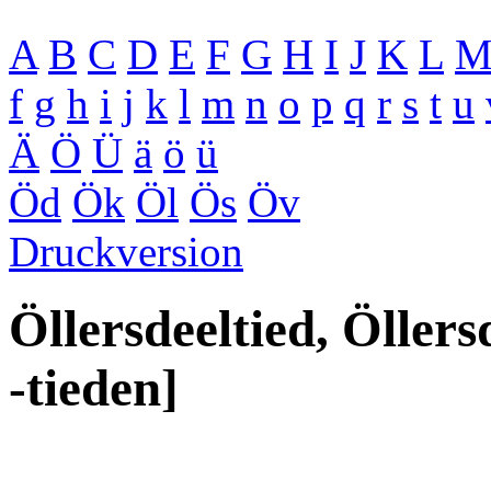
A
B
C
D
E
F
G
H
I
J
K
L
f
g
h
i
j
k
l
m
n
o
p
q
r
s
t
u
Ä
Ö
Ü
ä
ö
ü
Öd
Ök
Öl
Ös
Öv
Druckversion
Öllersdeeltied, Öllers
-tieden]