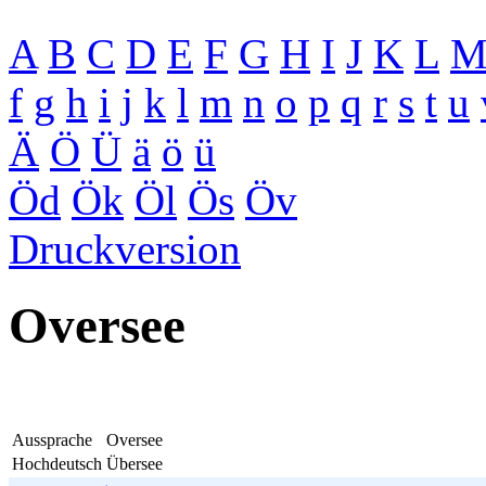
A
B
C
D
E
F
G
H
I
J
K
L
f
g
h
i
j
k
l
m
n
o
p
q
r
s
t
u
Ä
Ö
Ü
ä
ö
ü
Öd
Ök
Öl
Ös
Öv
Druckversion
Oversee
Aussprache
Oversee
Hochdeutsch
Übersee