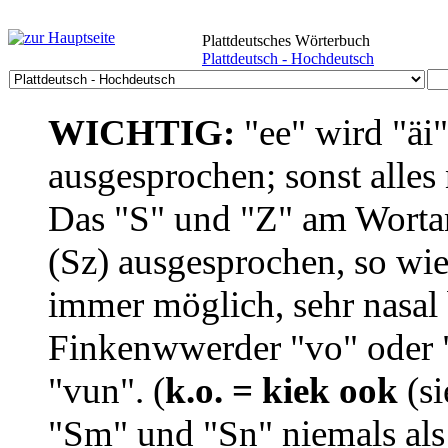
Plattdeutsches Wörterbuch
Plattdeutsch - Hochdeutsch
WICHTIG:
"ee" wird "äi
ausgesprochen; sonst alles
Das "S" und "Z" am Wortan
(Sz) ausgesprochen, so wie
immer möglich, sehr nasal b
Finkenwwerder "vo" oder "
"vun". (
k.o. = kiek ook
(si
"Sm" und "Sn" niemals als