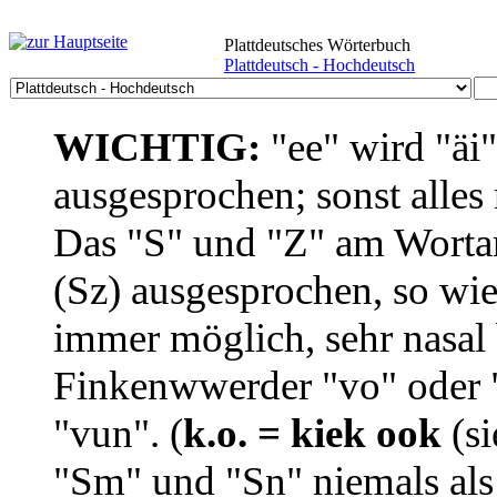
Plattdeutsches Wörterbuch
Plattdeutsch - Hochdeutsch
WICHTIG:
"ee" wird "äi
ausgesprochen; sonst alles
Das "S" und "Z" am Wortan
(Sz) ausgesprochen, so wie
immer möglich, sehr nasal b
Finkenwwerder "vo" oder "
"vun". (
k.o. = kiek ook
(si
"Sm" und "Sn" niemals als