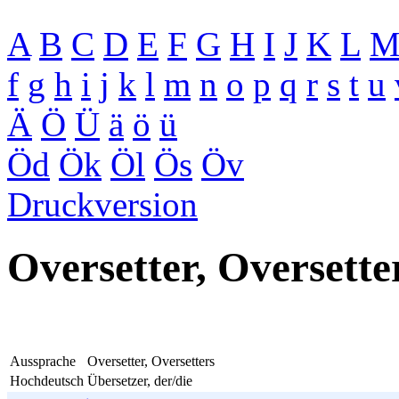
A
B
C
D
E
F
G
H
I
J
K
L
f
g
h
i
j
k
l
m
n
o
p
q
r
s
t
u
Ä
Ö
Ü
ä
ö
ü
Öd
Ök
Öl
Ös
Öv
Druckversion
Oversetter, Oversette
Aussprache
Oversetter, Oversetters
Hochdeutsch
Übersetzer, der/die