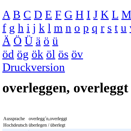
A
B
C
D
E
F
G
H
I
J
K
L
f
g
h
i
j
k
l
m
n
o
p
q
r
s
t
u
Ä
Ö
Ü
ä
ö
ü
öd
ög
ök
öl
ös
öv
Druckversion
overleggen, overleggt
Aussprache
overlegg´n,overleggt
Hochdeutsch
überlegen / überlegt