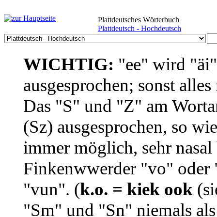
Plattdeutsches Wörterbuch
Plattdeutsch - Hochdeutsch
WICHTIG:
"ee" wird "äi
ausgesprochen; sonst alles
Das "S" und "Z" am Wortan
(Sz) ausgesprochen, so wie
immer möglich, sehr nasal b
Finkenwwerder "vo" oder "
"vun". (
k.o. = kiek ook
(si
"Sm" und "Sn" niemals als