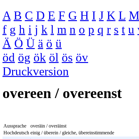
A
B
C
D
E
F
G
H
I
J
K
L
f
g
h
i
j
k
l
m
n
o
p
q
r
s
t
u
Ä
Ö
Ü
ä
ö
ü
öd
ög
ök
öl
ös
öv
Druckversion
overeen / overeenst
Aussprache
overäin / overäinst
Hochdeutsch
einig / überein / gleiche, übereinstimmende