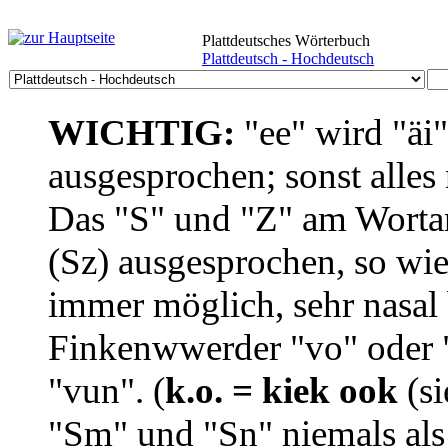
Plattdeutsches Wörterbuch
Plattdeutsch - Hochdeutsch
WICHTIG:
"ee" wird "äi
ausgesprochen; sonst alles
Das "S" und "Z" am Wortan
(Sz) ausgesprochen, so wie
immer möglich, sehr nasal b
Finkenwwerder "vo" oder "
"vun". (
k.o. = kiek ook
(si
"Sm" und "Sn" niemals als