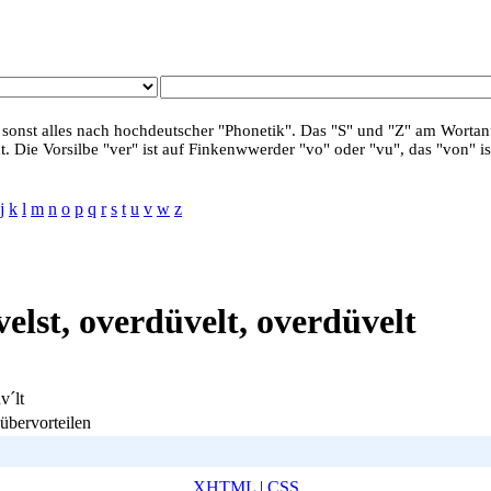
 sonst alles nach hochdeutscher "Phonetik". Das "S" und "Z" am Wortanf
. Die Vorsilbe "ver" ist auf Finkenwwerder "vo" oder "vu", das "von" is
j
k
l
m
n
o
p
q
r
s
t
u
v
w
z
elst, overdüvelt, overdüvelt
v´lt
 übervorteilen
XHTML
|
CSS