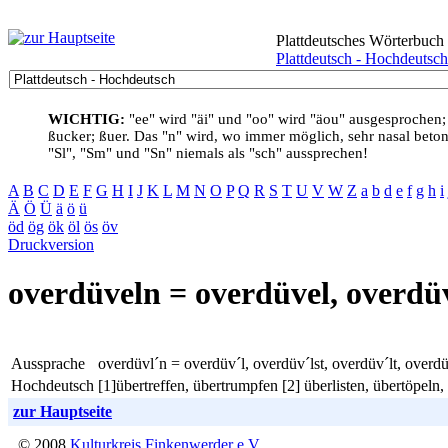
Plattdeutsches Wörterbuch
Plattdeutsch - Hochdeutsch
WICHTIG:
"ee" wird "äi" und "oo" wird "äou" ausgesprochen;
ßucker; ßuer. Das "n" wird, wo immer möglich, sehr nasal betont
"Sl", "Sm" und "Sn" niemals als "sch" aussprechen!
A
B
C
D
E
F
G
H
I
J
K
L
M
N
O
P
Q
R
S
T
U
V
W
Z
a
b
d
e
f
g
h
i
Ä
Ö
Ü
ä
ö
ü
öd
ög
ök
öl
ös
öv
Druckversion
overdüveln = overdüvel, overdüv
Aussprache
overdüvl´n = overdüv´l, overdüv´lst, overdüv´lt, overdü
Hochdeutsch
[1]übertreffen, übertrumpfen [2] überlisten, übertöpeln,
zur Hauptseite
© 2008
Kulturkreis Finkenwerder e.V.