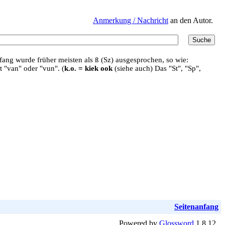
Anmerkung / Nachricht
an den Autor.
ang wurde früher meisten als ß (Sz) ausgesprochen, so wie:
t "van" oder "vun". (
k.o. = kiek ook
(siehe auch) Das "St", "Sp",
Seitenanfang
Powered by
Glossword
1.8.12