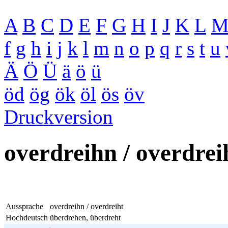
A
B
C
D
E
F
G
H
I
J
K
L
f
g
h
i
j
k
l
m
n
o
p
q
r
s
t
u
Ä
Ö
Ü
ä
ö
ü
öd
ög
ök
öl
ös
öv
Druckversion
overdreihn / overdrei
Aussprache
overdreihn / overdreiht
Hochdeutsch
überdrehen, überdreht