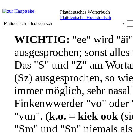
Plattdeutsches Wörterbuch
Plattdeutsch - Hochdeutsch
WICHTIG:
"ee" wird "äi
ausgesprochen; sonst alles
Das "S" und "Z" am Wortan
(Sz) ausgesprochen, so wie
immer möglich, sehr nasal b
Finkenwwerder "vo" oder "
"vun". (
k.o. = kiek ook
(si
"Sm" und "Sn" niemals als