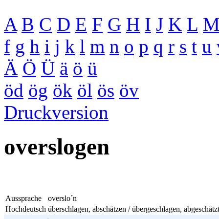
A
B
C
D
E
F
G
H
I
J
K
L
f
g
h
i
j
k
l
m
n
o
p
q
r
s
t
u
Ä
Ö
Ü
ä
ö
ü
öd
ög
ök
öl
ös
öv
Druckversion
overslogen
Aussprache
overslo´n
Hochdeutsch
überschlagen, abschätzen / übergeschlagen, abgeschätz