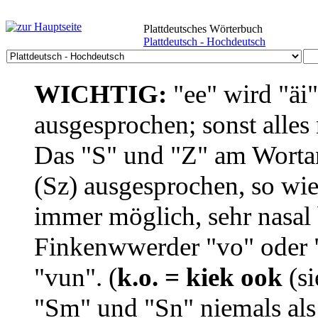
Plattdeutsches Wörterbuch
Plattdeutsch - Hochdeutsch
WICHTIG:
"ee" wird "äi
ausgesprochen; sonst alles
Das "S" und "Z" am Wortan
(Sz) ausgesprochen, so wie
immer möglich, sehr nasal b
Finkenwwerder "vo" oder "
"vun". (
k.o. = kiek ook
(si
"Sm" und "Sn" niemals als