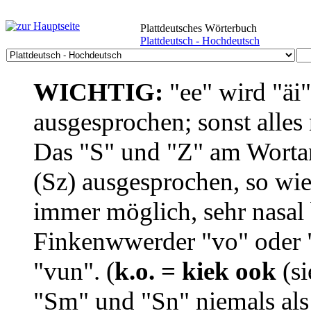
Plattdeutsches Wörterbuch
Plattdeutsch - Hochdeutsch
WICHTIG:
"ee" wird "äi
ausgesprochen; sonst alles
Das "S" und "Z" am Wortan
(Sz) ausgesprochen, so wie
immer möglich, sehr nasal b
Finkenwwerder "vo" oder "
"vun". (
k.o. = kiek ook
(si
"Sm" und "Sn" niemals als