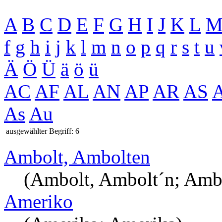
A
B
C
D
E
F
G
H
I
J
K
L
f
g
h
i
j
k
l
m
n
o
p
q
r
s
t
u
Ä
Ö
Ü
ä
ö
ü
AC
AF
AL
AN
AP
AR
AS
As
Au
ausgewählter Begriff: 6
Ambolt, Ambolten
(Ambolt, Ambolt´n; Amb
Ameriko