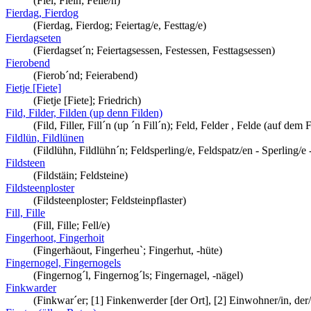
(Fiel, Fieln; Feile/n)
Fierdag, Fierdog
(Fierdag, Fierdog; Feiertag/e, Festtag/e)
Fierdagseten
(Fierdagset´n; Feiertagsessen, Festessen, Festtagsessen)
Fierobend
(Fierob´nd; Feierabend)
Fietje [Fiete]
(Fietje [Fiete]; Friedrich)
Fild, Filder, Filden (up denn Filden)
(Fild, Filler, Fill´n (up ´n Fill´n); Feld, Felder , Felde (auf dem 
Fildlün, Fildlünen
(Fildlühn, Fildlühn´n; Feldsperling/e, Feldspatz/en - Sperling/e 
Fildsteen
(Fildstäin; Feldsteine)
Fildsteenploster
(Fildsteenploster; Feldsteinpflaster)
Fill, Fille
(Fill, Fille; Fell/e)
Fingerhoot, Fingerhoit
(Fingerhäout, Fingerheu`; Fingerhut, -hüte)
Fingernogel, Fingernogels
(Fingernog´l, Fingernog´ls; Fingernagel, -nägel)
Finkwarder
(Finkwar´er; [1] Finkenwerder [der Ort], [2] Einwohner/in, der/