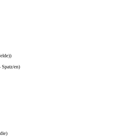
Felde))
- Spatz/en)
die)