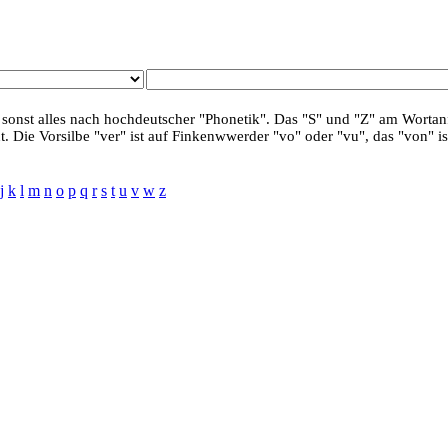
 sonst alles nach hochdeutscher "Phonetik". Das "S" und "Z" am Wortanf
. Die Vorsilbe "ver" ist auf Finkenwwerder "vo" oder "vu", das "von" is
j
k
l
m
n
o
p
q
r
s
t
u
v
w
z