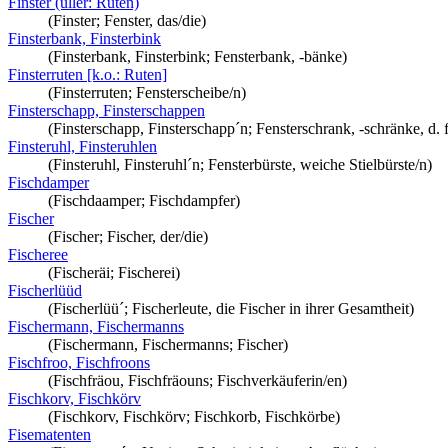
Finster (üller: Ruten)
(Finster; Fenster, das/die)
Finsterbank, Finsterbink
(Finsterbank, Finsterbink; Fensterbank, -bänke)
Finsterruten [k.o.: Ruten]
(Finsterruten; Fensterscheibe/n)
Finsterschapp, Finsterschappen
(Finsterschapp, Finsterschapp´n; Fensterschrank, -schränke, d.
Finsteruhl, Finsteruhlen
(Finsteruhl, Finsteruhl´n; Fensterbürste, weiche Stielbürste/n)
Fischdamper
(Fischdaamper; Fischdampfer)
Fischer
(Fischer; Fischer, der/die)
Fischeree
(Fischeräi; Fischerei)
Fischerlüüd
(Fischerlüü´; Fischerleute, die Fischer in ihrer Gesamtheit)
Fischermann, Fischermanns
(Fischermann, Fischermanns; Fischer)
Fischfroo, Fischfroons
(Fischfräou, Fischfräouns; Fischverkäuferin/en)
Fischkorv, Fischkörv
(Fischkorv, Fischkörv; Fischkorb, Fischkörbe)
Fisematenten