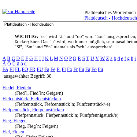
Plattdeutsches Wörterbuch
Plattdeutsch - Hochdeutsch
WICHTIG:
"ee" wird "äi" und "oo" wird "äou" ausgesprochen;
ßucker; ßuer. Das "n" wird, wo immer möglich, sehr nasal betont
"Sl", "Sm" und "Sn" niemals als "sch" aussprechen!
A
B
C
D
E
F
G
H
I
J
K
L
M
N
O
P
Q
R
S
T
U
V
W
Z
a
b
d
e
f
g
h
i
Ä
Ö
Ü
ä
ö
ü
FA
FI
FL
FO
FR
FU
Fa
Fe
Fi
Fl
Fo
Fr
Fu
Fä
Fö
Fü
ausgewählter Begriff: 30
Fiedel, Fiedeln
(Fied´l, Fied´ln; Geige/n)
Fiefcentstück, Fiefcentstücken
(Fiefcentstück, Fiefcentstück´n; Fünfcentstück/-e)
Fiefpennstück, Fiefpennstücken
(Fiefpennstück, Fiefpennstück´n; Fünfpfennigstück/e)
Fieg, Fiegen
(Fieg, Fieg´n; Feige/n)
Fiel, Fielen