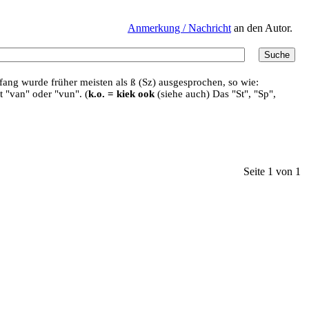
Anmerkung / Nachricht
an den Autor.
ang wurde früher meisten als ß (Sz) ausgesprochen, so wie:
t "van" oder "vun". (
k.o. = kiek ook
(siehe auch) Das "St", "Sp",
Seite 1 von 1