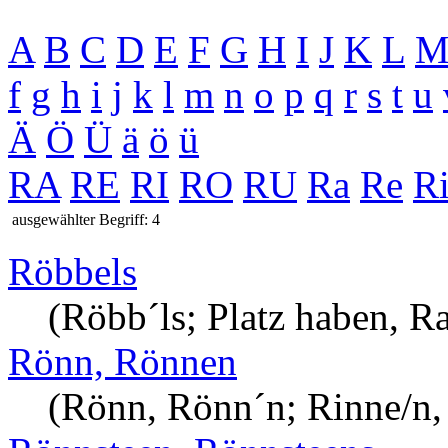
A
B
C
D
E
F
G
H
I
J
K
L
f
g
h
i
j
k
l
m
n
o
p
q
r
s
t
u
Ä
Ö
Ü
ä
ö
ü
RA
RE
RI
RO
RU
Ra
Re
R
ausgewählter Begriff: 4
Röbbels
(Röbb´ls; Platz haben, R
Rönn, Rönnen
(Rönn, Rönn´n; Rinne/n, 