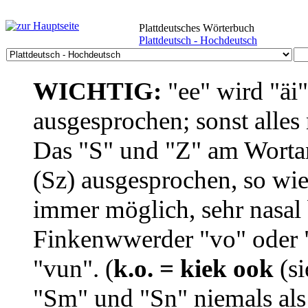
Plattdeutsches Wörterbuch
Plattdeutsch - Hochdeutsch
WICHTIG:
"ee" wird "äi
ausgesprochen; sonst alles
Das "S" und "Z" am Wortan
(Sz) ausgesprochen, so wie
immer möglich, sehr nasal b
Finkenwwerder "vo" oder "
"vun". (
k.o. = kiek ook
(si
"Sm" und "Sn" niemals als