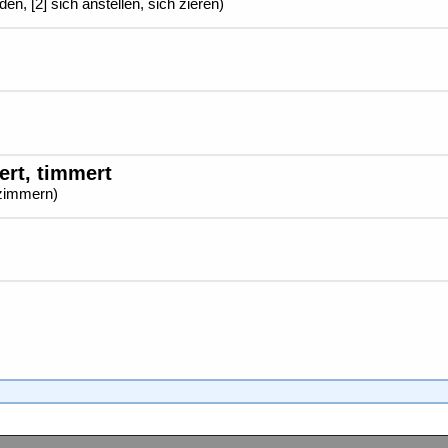
ärden, [2] sich anstellen, sich zieren)
ert, timmert
 zimmern)