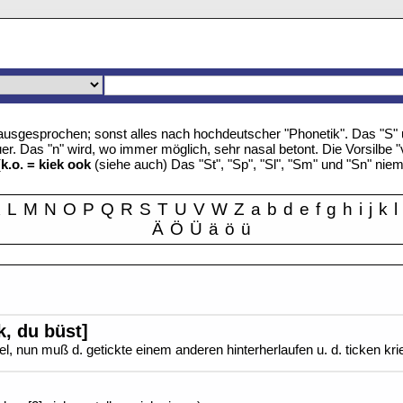
u" ausgesprochen; sonst alles nach hochdeutscher "Phonetik". Das "S
r. Das "n" wird, wo immer möglich, sehr nasal betont. Die Vorsilbe "
(
k.o. = kiek ook
(siehe auch) Das "St", "Sp", "Sl", "Sm" und "Sn" nie
K
L
M
N
O
P
Q
R
S
T
U
V
W
Z
a
b
d
e
f
g
h
i
j
k
l
Ä
Ö
Ü
ä
ö
ü
ck, du büst]
el, nun muß d. getickte einem anderen hinterherlaufen u. d. ticken kri