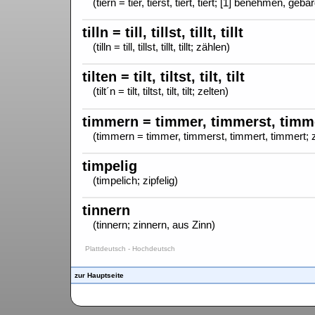
(tiern = tier, tierst, tiert, tiert; [1] benehmen, geb
tilln = till, tillst, tillt, tillt
(tilln = till, tillst, tillt, tillt; zählen)
tilten = tilt, tiltst, tilt, tilt
(tilt´n = tilt, tiltst, tilt, tilt; zelten)
timmern = timmer, timmerst, timm
(timmern = timmer, timmerst, timmert, timmert;
timpelig
(timpelich; zipfelig)
tinnern
(tinnern; zinnern, aus Zinn)
Plattdeutsch - Hochdeutsch
zur Hauptseite