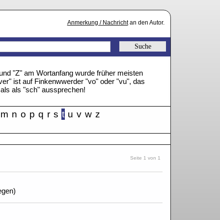
Anmerkung / Nachricht
an den Autor.
" und "Z" am Wortanfang wurde früher meisten
ver" ist auf Finkenwwerder "vo" oder "vu", das
mals als "sch" aussprechen!
m
n
o
p
q
r
s
t
u
v
w
z
Seite 1 von 1
egen)