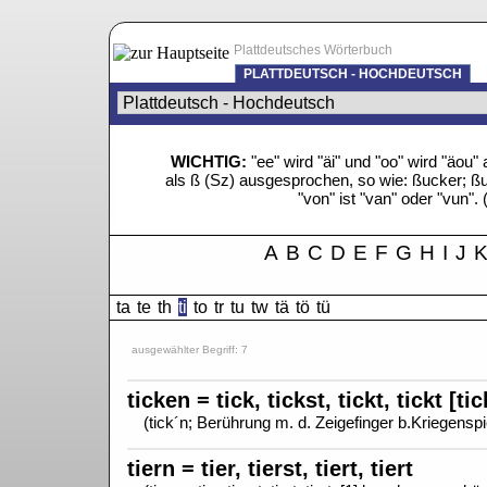
Plattdeutsches Wörterbuch
PLATTDEUTSCH - HOCHDEUTSCH
WICHTIG:
"ee" wird "äi" und "oo" wird "äo
als ß (Sz) ausgesprochen, so wie: ßucker; ßue
"von" ist "van" oder "vun". 
A
B
C
D
E
F
G
H
I
J
ta
te
th
ti
to
tr
tu
tw
tä
tö
tü
ausgewählter Begriff: 7
ticken = tick, tickst, tickt, tickt [ti
(tick´n; Berührung m. d. Zeigefinger b.Kriegenspi
tiern = tier, tierst, tiert, tiert