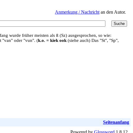
Anmerkung / Nachricht
an den Autor.
ang wurde früher meisten als ß (Sz) ausgesprochen, so wie:
t "van" oder "vun". (
k.o. = kiek ook
(siehe auch) Das "St", "Sp",
Seitenanfang
Powered by
Glossword
1.8.12