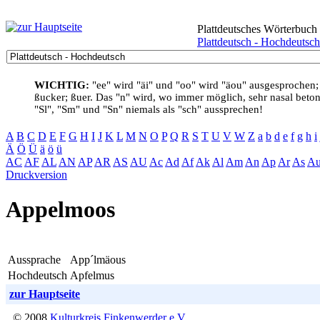
Plattdeutsches Wörterbuch
Plattdeutsch - Hochdeutsch
WICHTIG:
"ee" wird "äi" und "oo" wird "äou" ausgesprochen;
ßucker; ßuer. Das "n" wird, wo immer möglich, sehr nasal betont
"Sl", "Sm" und "Sn" niemals als "sch" aussprechen!
A
B
C
D
E
F
G
H
I
J
K
L
M
N
O
P
Q
R
S
T
U
V
W
Z
a
b
d
e
f
g
h
i
Ä
Ö
Ü
ä
ö
ü
AC
AF
AL
AN
AP
AR
AS
AU
Ac
Ad
Af
Ak
Al
Am
An
Ap
Ar
As
A
Druckversion
Appelmoos
Aussprache
App´lmäous
Hochdeutsch
Apfelmus
zur Hauptseite
© 2008
Kulturkreis Finkenwerder e.V.