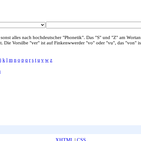
 sonst alles nach hochdeutscher "Phonetik". Das "S" und "Z" am Wortanf
. Die Vorsilbe "ver" ist auf Finkenwwerder "vo" oder "vu", das "von" is
j
k
l
m
n
o
p
q
r
s
t
u
v
w
z
u
XHTML
|
CSS