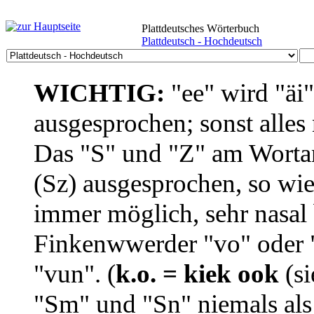
Plattdeutsches Wörterbuch
Plattdeutsch - Hochdeutsch
WICHTIG:
"ee" wird "äi
ausgesprochen; sonst alles
Das "S" und "Z" am Wortan
(Sz) ausgesprochen, so wie
immer möglich, sehr nasal b
Finkenwwerder "vo" oder "
"vun". (
k.o. = kiek ook
(si
"Sm" und "Sn" niemals als