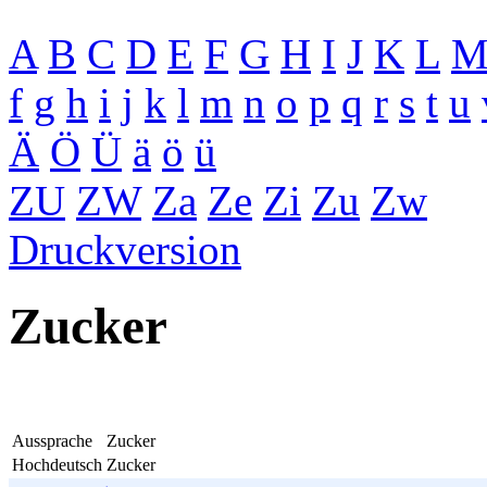
A
B
C
D
E
F
G
H
I
J
K
L
f
g
h
i
j
k
l
m
n
o
p
q
r
s
t
u
Ä
Ö
Ü
ä
ö
ü
ZU
ZW
Za
Ze
Zi
Zu
Zw
Druckversion
Zucker
Aussprache
Zucker
Hochdeutsch
Zucker