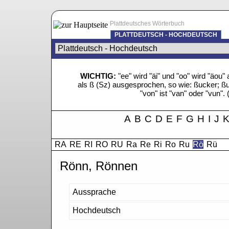
Plattdeutsches Wörterbuch
PLATTDEUTSCH - HOCHDEUTSCH
WICHTIG:
"ee" wird "äi" und "oo" wird "äo
als ß (Sz) ausgesprochen, so wie: ßucker; ßue
"von" ist "van" oder "vun". 
A
B
C
D
E
F
G
H
I
J
RA
RE
RI
RO
RU
Ra
Re
Ri
Ro
Ru
Rö
Rü
Rönn, Rönnen
Aussprache
Hochdeutsch