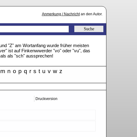
Anmerkung / Nachricht
an den Autor.
" und "Z" am Wortanfang wurde früher meisten
ver" ist auf Finkenwwerder "vo" oder "vu", das
mals als "sch" aussprechen!
m
n
o
p
q
r
s
t
u
v
w
z
Druckversion