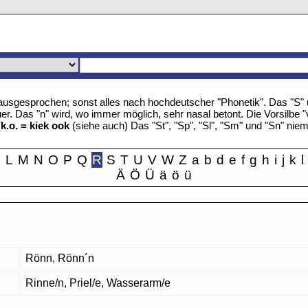
u" ausgesprochen; sonst alles nach hochdeutscher "Phonetik". Das "S
r. Das "n" wird, wo immer möglich, sehr nasal betont. Die Vorsilbe "
(
k.o. = kiek ook
(siehe auch) Das "St", "Sp", "Sl", "Sm" und "Sn" nie
K
L
M
N
O
P
Q
R
S
T
U
V
W
Z
a
b
d
e
f
g
h
i
j
k
l
Ä
Ö
Ü
ä
ö
ü
Rönn, Rönn´n
Rinne/n, Priel/e, Wasserarm/e