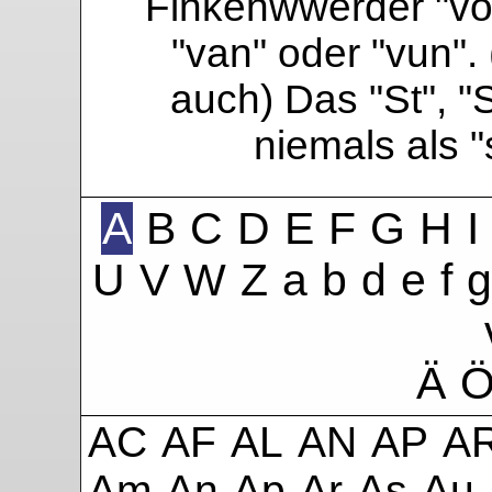
Finkenwwerder "vo"
"van" oder "vun". 
auch) Das "St", "
niemals als 
A
B
C
D
E
F
G
H
I
U
V
W
Z
a
b
d
e
f
g
Ä
AC
AF
AL
AN
AP
A
Am
An
Ap
Ar
As
Au