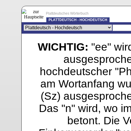
Plattdeutsches Wörterbuch
PLATTDEUTSCH - HOCHDEUTSCH
WICHTIG:
"ee" wird
ausgesprochen
hochdeutscher "Pho
am Wortanfang wur
(Sz) ausgesprochen
Das "n" wird, wo i
betont. Die Vo