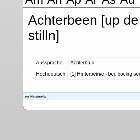
Achterbeen [up de
stilln]
Aussprache
Achterbäin
Hochdeutsch
[1] Hinterbein/e - bei: bockig se
zur Hauptseite