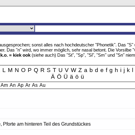
u" ausgesprochen; sonst alles nach hochdeutscher "Phonetik". Das "S
r. Das "n" wird, wo immer möglich, sehr nasal betont. Die Vorsilbe "
(
k.o. = kiek ook
(siehe auch) Das "St", "Sp", "Sl", "Sm" und "Sn" nie
K
L
M
N
O
P
Q
R
S
T
U
V
W
Z
a
b
d
e
f
g
h
i
j
k
l
Ä
Ö
Ü
ä
ö
ü
Am
An
Ap
Ar
As
Au
e, Pforte am hinteren Teil des Grundstückes