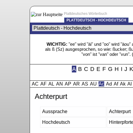
Plattdeutsches Wörterbuch
PLATTDEUTSCH - HOCHDEUTSCH
WICHTIG:
"ee" wird "äi" und "oo" wird "äo
als ß (Sz) ausgesprochen, so wie: ßucker; ßue
"von" ist "van" oder "vun". 
A
B
C
D
E
F
G
H
I
J
AC
AF
AL
AN
AP
AR
AS
AU
Ac
Ad
Af
Ak
Al
Achterpurt
Aussprache
Achterpurt
Hochdeutsch
Hinterpfort