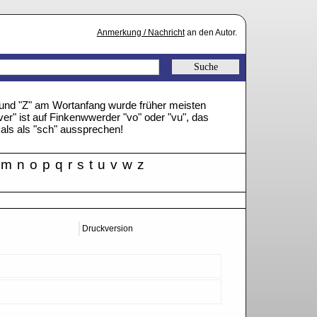
Anmerkung / Nachricht
an den Autor.
" und "Z" am Wortanfang wurde früher meisten
ver" ist auf Finkenwwerder "vo" oder "vu", das
mals als "sch" aussprechen!
m
n
o
p
q
r
s
t
u
v
w
z
Druckversion