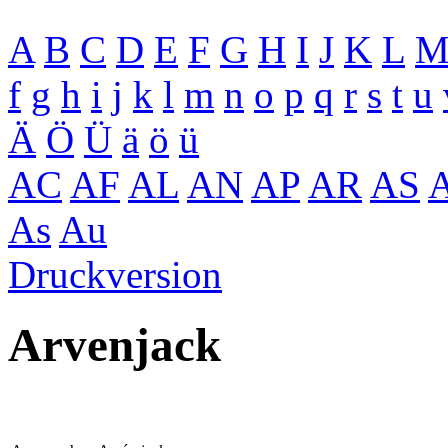
A
B
C
D
E
F
G
H
I
J
K
L
f
g
h
i
j
k
l
m
n
o
p
q
r
s
t
u
Ä
Ö
Ü
ä
ö
ü
AC
AF
AL
AN
AP
AR
AS
As
Au
Druckversion
Arvenjack