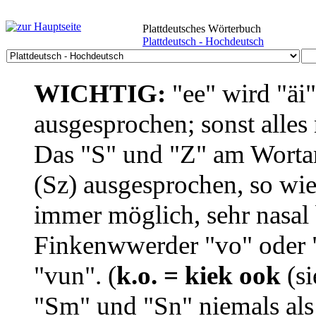
Plattdeutsches Wörterbuch
Plattdeutsch - Hochdeutsch
WICHTIG:
"ee" wird "äi
ausgesprochen; sonst alles
Das "S" und "Z" am Wortan
(Sz) ausgesprochen, so wie
immer möglich, sehr nasal b
Finkenwwerder "vo" oder "
"vun". (
k.o. = kiek ook
(si
"Sm" und "Sn" niemals als