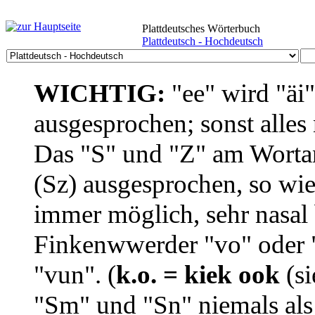
Plattdeutsches Wörterbuch
Plattdeutsch - Hochdeutsch
WICHTIG:
"ee" wird "äi
ausgesprochen; sonst alles
Das "S" und "Z" am Wortan
(Sz) ausgesprochen, so wie
immer möglich, sehr nasal b
Finkenwwerder "vo" oder "
"vun". (
k.o. = kiek ook
(si
"Sm" und "Sn" niemals als