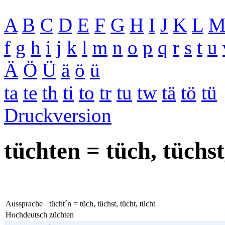
A
B
C
D
E
F
G
H
I
J
K
L
f
g
h
i
j
k
l
m
n
o
p
q
r
s
t
u
Ä
Ö
Ü
ä
ö
ü
ta
te
th
ti
to
tr
tu
tw
tä
tö
tü
Druckversion
tüchten = tüch, tüchst
Aussprache
tücht´n = tüch, tüchst, tücht, tücht
Hochdeutsch
züchten