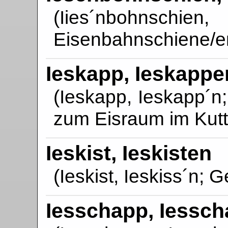
(Iies´nbohnschie
Eisenbahnschiene/e
Ieskapp, Ieskappe
(Ieskapp, Ieskapp´n;
zum Eisraum im Kutt
Ieskist, Ieskisten
(Ieskist, Ieskiss´n; G
Iesschapp, Iessc