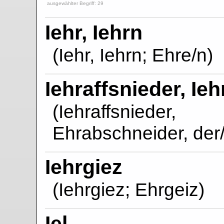
ausgewählter Begriff: 29
Iehr, Iehrn
(Iehr, Iehrn; Ehre/n)
Iehraffsnieder, Ie
(Iehraffsniede
Ehrabschneider, der/
Iehrgiez
(Iehrgiez; Ehrgeiz)
Iel