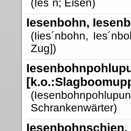
(Ies´n; Eisen)
Iesenbohn, Iesenb
(Iies´nbohn, Ies´nbo
Zug])
Iesenbohnpohlupu
[k.o.:Slagboomup
(Iesenbohnpohlupund
Schrankenwärter)
Iesenbohnschien,