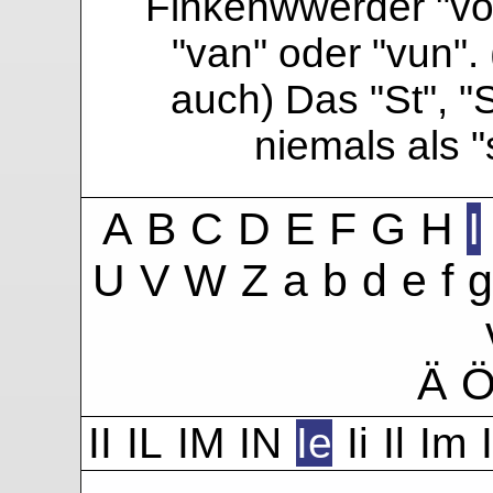
Finkenwwerder "vo"
"van" oder "vun". 
auch) Das "St", "
niemals als 
A
B
C
D
E
F
G
H
I
U
V
W
Z
a
b
d
e
f
g
Ä
II
IL
IM
IN
Ie
Ii
Il
Im