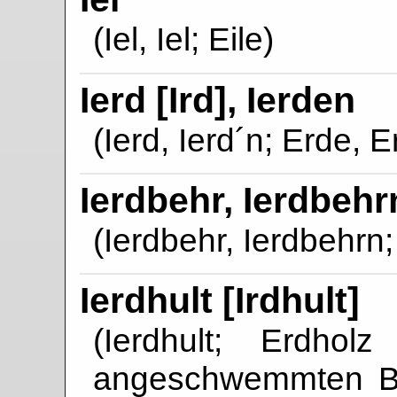
(Iel, Iel; Eile)
Ierd [Ird], Ierden
(Ierd, Ierd´n; Erde, 
Ierdbehr, Ierdbehr
(Ierdbehr, Ierdbehrn
Ierdhult [Irdhult]
(Ierdhult; Erdho
angeschwemmten B