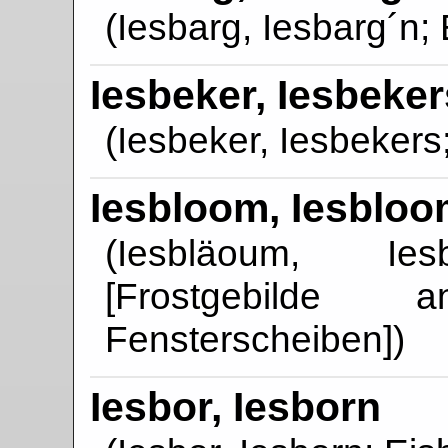
(Iesbarg, Iesbarg´n; 
Iesbeker, Iesbeker
(Iesbeker, Iesbekers;
Iesbloom, Iesblo
(Iesbläoum, Ies
[Frostgebilde
Fensterscheiben])
Iesbor, Iesborn