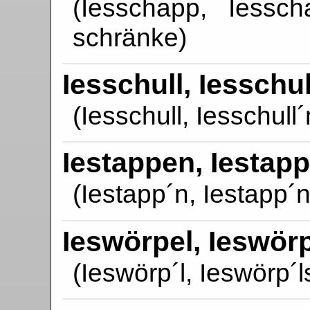
(Iesschapp, Iessch
schränke)
Iesschull, Iesschul
(Iesschull, Iesschull´
Iestappen, Iestap
(Iestapp´n, Iestapp´n
Ieswörpel, Ieswör
(Ieswörp´l, Ieswörp´ls