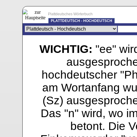
Plattdeutsches Wörterbuch
PLATTDEUTSCH - HOCHDEUTSCH
WICHTIG:
"ee" wird
ausgesprochen
hochdeutscher "Pho
am Wortanfang wur
(Sz) ausgesprochen
Das "n" wird, wo i
betont. Die Vo