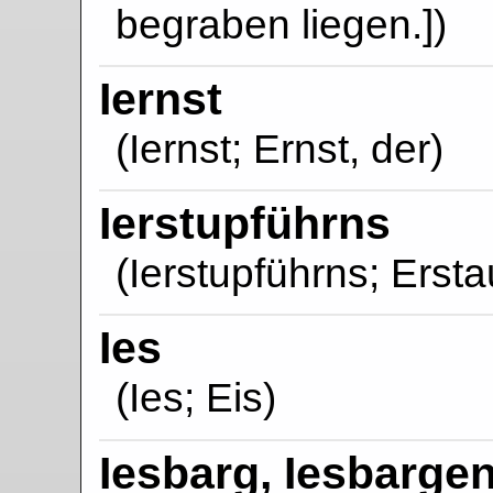
begraben liegen.])
Iernst
(Iernst; Ernst, der)
Ierstupführns
(Ierstupführns; Erst
Ies
(Ies; Eis)
Iesbarg, Iesbarge