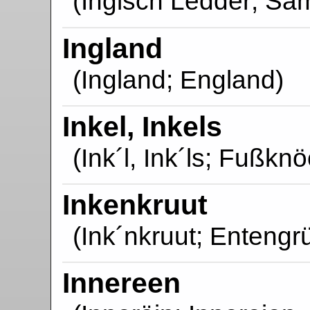
(Inglsch Ledder; Sa
Ingland
(Ingland; England)
Inkel, Inkels
(Ink´l, Ink´ls; Fußknö
Inkenkruut
(Ink´nkruut; Entengr
Innereen