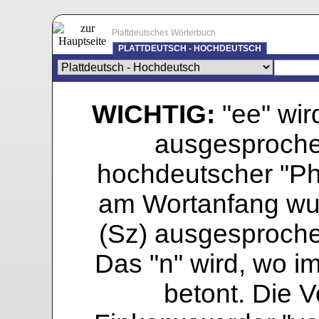
Plattdeutsches Wörterbuch
PLATTDEUTSCH - HOCHDEUTSCH
WICHTIG:
"ee" wird
ausgesprochen
hochdeutscher "Pho
am Wortanfang wur
(Sz) ausgesprochen
Das "n" wird, wo i
betont. Die Vo