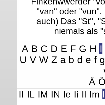
Finkenwwerder "vo"
"van" oder "vun". 
auch) Das "St", "
niemals als 
A
B
C
D
E
F
G
H
I
U
V
W
Z
a
b
d
e
f
g
Ä
II
IL
IM
IN
Ie
Ii
Il
Im