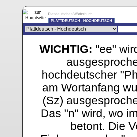
Plattdeutsches Wörterbuch
PLATTDEUTSCH - HOCHDEUTSCH
WICHTIG:
"ee" wird
ausgesprochen
hochdeutscher "Pho
am Wortanfang wur
(Sz) ausgesprochen
Das "n" wird, wo i
betont. Die Vo