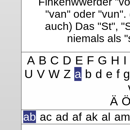
Finkenwwerder "vo"
"van" oder "vun". 
auch) Das "St", "
niemals als 
A
B
C
D
E
F
G
H
I
U
V
W
Z
a
b
d
e
f
g
Ä
ab
ac
ad
af
ak
al
am