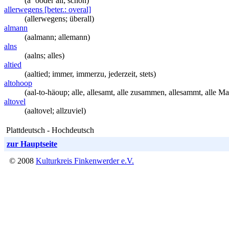
(a` ooder all; schon)
allerwegens [beter.: overal]
(allerwegens; überall)
almann
(aalmann; allemann)
alns
(aalns; alles)
altied
(aaltied; immer, immerzu, jederzeit, stets)
altohoop
(aal-to-häoup; alle, allesamt, alle zusammen, allesammt, alle M
altovel
(aaltovel; allzuviel)
Plattdeutsch - Hochdeutsch
zur Hauptseite
© 2008
Kulturkreis Finkenwerder e.V.