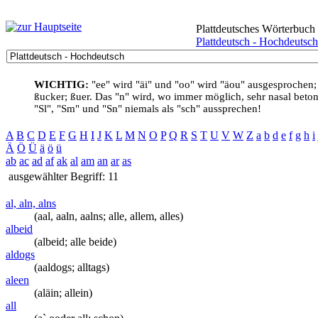
Plattdeutsches Wörterbuch
Plattdeutsch - Hochdeutsch
WICHTIG:
"ee" wird "äi" und "oo" wird "äou" ausgesprochen;
ßucker; ßuer. Das "n" wird, wo immer möglich, sehr nasal betont
"Sl", "Sm" und "Sn" niemals als "sch" aussprechen!
A
B
C
D
E
F
G
H
I
J
K
L
M
N
O
P
Q
R
S
T
U
V
W
Z
a
b
d
e
f
g
h
i
Ä
Ö
Ü
ä
ö
ü
ab
ac
ad
af
ak
al
am
an
ar
as
ausgewählter Begriff: 11
al, aln, alns
(aal, aaln, aalns; alle, allem, alles)
albeid
(albeid; alle beide)
aldogs
(aaldogs; alltags)
aleen
(aläin; allein)
all