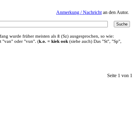
Anmerkung / Nachricht
an den Autor.
ang wurde früher meisten als ß (Sz) ausgesprochen, so wie:
t "van" oder "vun". (
k.o. = kiek ook
(siehe auch) Das "St", "Sp",
Seite 1 von 1