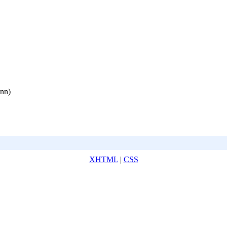
ann)
XHTML
|
CSS