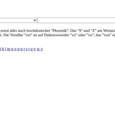
 sonst alles nach hochdeutscher "Phonetik". Das "S" und "Z" am Wortanf
. Die Vorsilbe "ver" ist auf Finkenwwerder "vo" oder "vu", das "von" is
j
k
l
m
n
o
p
q
r
s
t
u
v
w
z