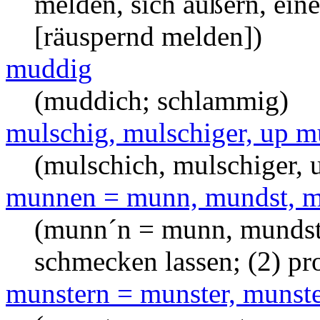
melden, sich äußern, ein
[räuspernd melden])
muddig
(muddich; schlammig)
mulschig, mulschiger, up m
(mulschich, mulschiger, u
munnen = munn, mundst, m
(munn´n = munn, mundst
schmecken lassen; (2) pr
munstern = munster, munster