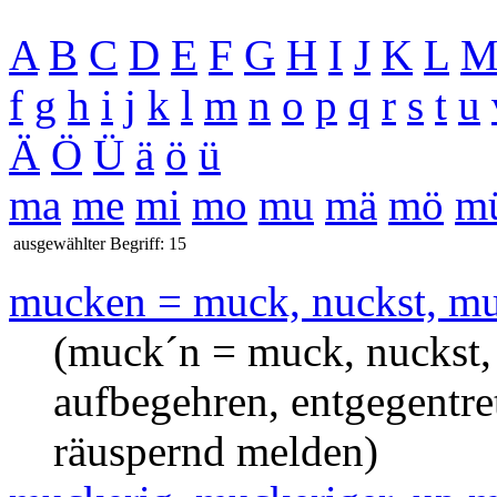
A
B
C
D
E
F
G
H
I
J
K
L
f
g
h
i
j
k
l
m
n
o
p
q
r
s
t
u
Ä
Ö
Ü
ä
ö
ü
ma
me
mi
mo
mu
mä
mö
m
ausgewählter Begriff: 15
mucken = muck, nuckst, m
(muck´n = muck, nuckst,
aufbegehren, entgegentrete
räuspernd melden)