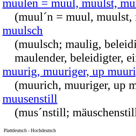
muulen = muul, muulst, muu
(muul´n = muul, muulst, 
muulsch
(muulsch; maulig, beleidi
maulender, beleidigter, e
muurig, muuriger, up muuri
(muurich, muuriger, up m
muusenstill
(mus´nstill; mäuschenstil
Plattdeutsch - Hochdeutsch