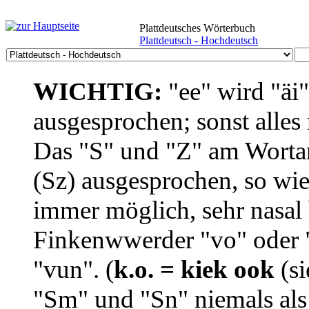
Plattdeutsches Wörterbuch
Plattdeutsch - Hochdeutsch
WICHTIG:
"ee" wird "äi
ausgesprochen; sonst alles
Das "S" und "Z" am Wortan
(Sz) ausgesprochen, so wie
immer möglich, sehr nasal b
Finkenwwerder "vo" oder "
"vun". (
k.o. = kiek ook
(si
"Sm" und "Sn" niemals als