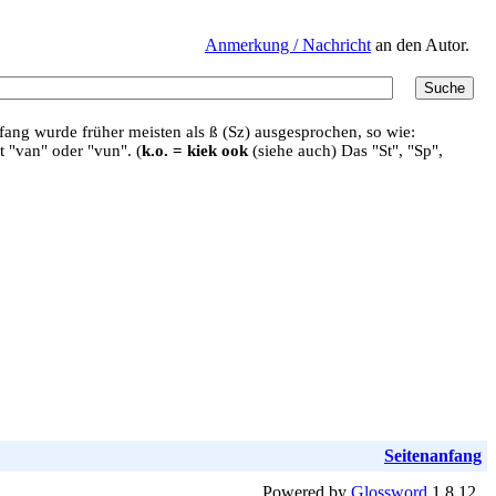
Anmerkung / Nachricht
an den Autor.
ang wurde früher meisten als ß (Sz) ausgesprochen, so wie:
t "van" oder "vun". (
k.o. = kiek ook
(siehe auch) Das "St", "Sp",
Seitenanfang
Powered by
Glossword
1.8.12