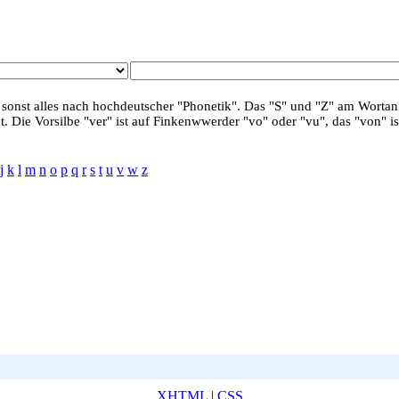
 sonst alles nach hochdeutscher "Phonetik". Das "S" und "Z" am Wortanf
. Die Vorsilbe "ver" ist auf Finkenwwerder "vo" oder "vu", das "von" is
j
k
l
m
n
o
p
q
r
s
t
u
v
w
z
XHTML
|
CSS