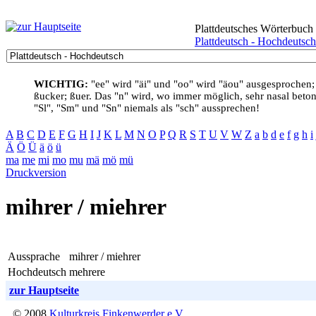
Plattdeutsches Wörterbuch
Plattdeutsch - Hochdeutsch
WICHTIG:
"ee" wird "äi" und "oo" wird "äou" ausgesprochen;
ßucker; ßuer. Das "n" wird, wo immer möglich, sehr nasal betont
"Sl", "Sm" und "Sn" niemals als "sch" aussprechen!
A
B
C
D
E
F
G
H
I
J
K
L
M
N
O
P
Q
R
S
T
U
V
W
Z
a
b
d
e
f
g
h
i
Ä
Ö
Ü
ä
ö
ü
ma
me
mi
mo
mu
mä
mö
mü
Druckversion
mihrer / miehrer
Aussprache
mihrer / miehrer
Hochdeutsch
mehrere
zur Hauptseite
© 2008
Kulturkreis Finkenwerder e.V.