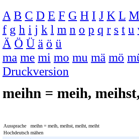
A
B
C
D
E
F
G
H
I
J
K
L
f
g
h
i
j
k
l
m
n
o
p
q
r
s
t
u
Ä
Ö
Ü
ä
ö
ü
ma
me
mi
mo
mu
mä
mö
m
Druckversion
meihn = meih, meihst,
Aussprache
meihn = meih, meihst, meiht, meiht
Hochdeutsch
mähen