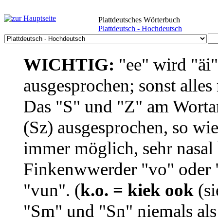
Plattdeutsches Wörterbuch
Plattdeutsch - Hochdeutsch
WICHTIG:
"ee" wird "äi
ausgesprochen; sonst alles
Das "S" und "Z" am Wortan
(Sz) ausgesprochen, so wie
immer möglich, sehr nasal b
Finkenwwerder "vo" oder "
"vun". (
k.o. = kiek ook
(si
"Sm" und "Sn" niemals als