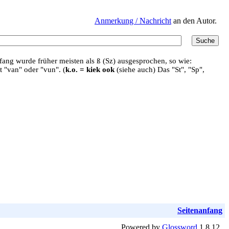
Anmerkung / Nachricht
an den Autor.
ang wurde früher meisten als ß (Sz) ausgesprochen, so wie:
t "van" oder "vun". (
k.o. = kiek ook
(siehe auch) Das "St", "Sp",
Seitenanfang
Powered by
Glossword
1.8.12