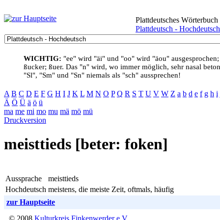
Plattdeutsches Wörterbuch
Plattdeutsch - Hochdeutsch
WICHTIG:
"ee" wird "äi" und "oo" wird "äou" ausgesprochen;
ßucker; ßuer. Das "n" wird, wo immer möglich, sehr nasal betont
"Sl", "Sm" und "Sn" niemals als "sch" aussprechen!
A
B
C
D
E
F
G
H
I
J
K
L
M
N
O
P
Q
R
S
T
U
V
W
Z
a
b
d
e
f
g
h
i
Ä
Ö
Ü
ä
ö
ü
ma
me
mi
mo
mu
mä
mö
mü
Druckversion
meisttieds [beter: foken]
Aussprache
meisttieds
Hochdeutsch
meistens, die meiste Zeit, oftmals, häufig
zur Hauptseite
© 2008
Kulturkreis Finkenwerder e.V.