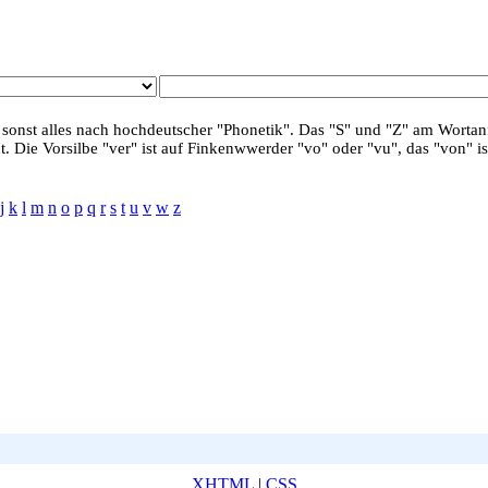
 sonst alles nach hochdeutscher "Phonetik". Das "S" und "Z" am Wortanf
. Die Vorsilbe "ver" ist auf Finkenwwerder "vo" oder "vu", das "von" is
j
k
l
m
n
o
p
q
r
s
t
u
v
w
z
XHTML
|
CSS