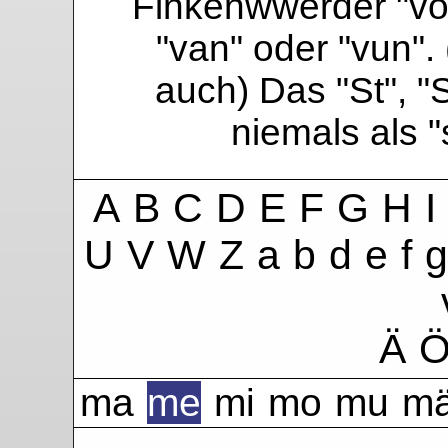
Finkenwwerder "vo"
"van" oder "vun". 
auch) Das "St", "
niemals als 
A
B
C
D
E
F
G
H
I
U
V
W
Z
a
b
d
e
f
g
Ä
ma
me
mi
mo
mu
m