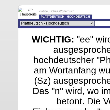
Plattdeutsches Wörterbuch
PLATTDEUTSCH - HOCHDEUTSCH
WICHTIG:
"ee" wird
ausgesprochen
hochdeutscher "Pho
am Wortanfang wur
(Sz) ausgesprochen
Das "n" wird, wo i
betont. Die Vo