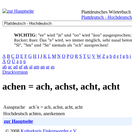
Plattdeutsches Wörterbuch
Plattdeutsch - Hochdeutsch
WICHTIG:
"ee" wird "äi" und "oo" wird "äou" ausgesprochen;
ßucker; ßuer. Das "n" wird, wo immer möglich, sehr nasal betont
"Sl", "Sm" und "Sn" niemals als "sch" aussprechen!
A
B
C
D
E
F
G
H
I
J
K
L
M
N
O
P
Q
R
S
T
U
V
W
Z
a
b
d
e
f
g
h
i
Ä
Ö
Ü
ä
ö
ü
ab
ac
ad
af
ak
al
am
an
ar
as
Druckversion
achen = ach, achst, acht, acht
Aussprache
ach´n = ach, achst, acht, acht
Hochdeutsch
achten, anerkennen
zur Hauptseite
© 2008
Kulturkreis Finkenwerder e.V.