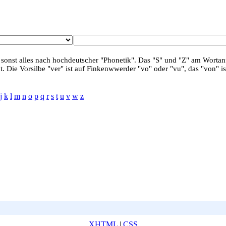
 sonst alles nach hochdeutscher "Phonetik". Das "S" und "Z" am Wortanf
. Die Vorsilbe "ver" ist auf Finkenwwerder "vo" oder "vu", das "von" is
j
k
l
m
n
o
p
q
r
s
t
u
v
w
z
XHTML
|
CSS