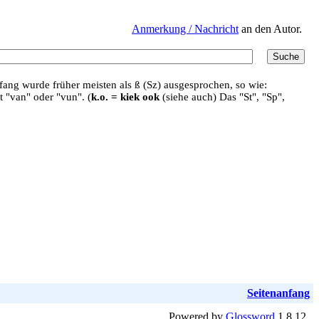
Anmerkung / Nachricht
an den Autor.
ang wurde früher meisten als ß (Sz) ausgesprochen, so wie:
t "van" oder "vun". (
k.o. = kiek ook
(siehe auch) Das "St", "Sp",
Seitenanfang
Powered by
Glossword
1.8.12