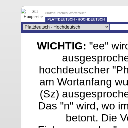
Plattdeutsches Wörterbuch
PLATTDEUTSCH - HOCHDEUTSCH
WICHTIG:
"ee" wird
ausgesprochen
hochdeutscher "Pho
am Wortanfang wur
(Sz) ausgesprochen
Das "n" wird, wo i
betont. Die Vo