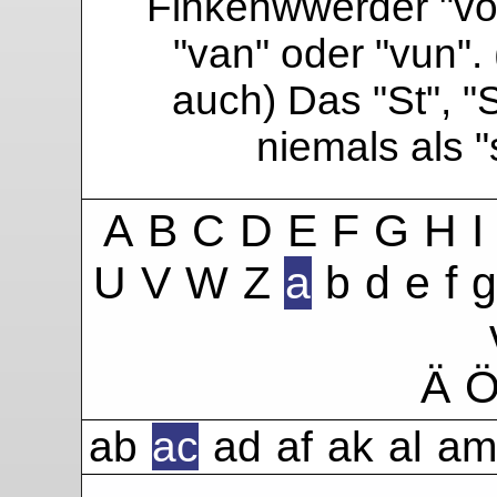
Finkenwwerder "vo"
"van" oder "vun". 
auch) Das "St", "
niemals als 
A
B
C
D
E
F
G
H
I
U
V
W
Z
a
b
d
e
f
g
Ä
ab
ac
ad
af
ak
al
am