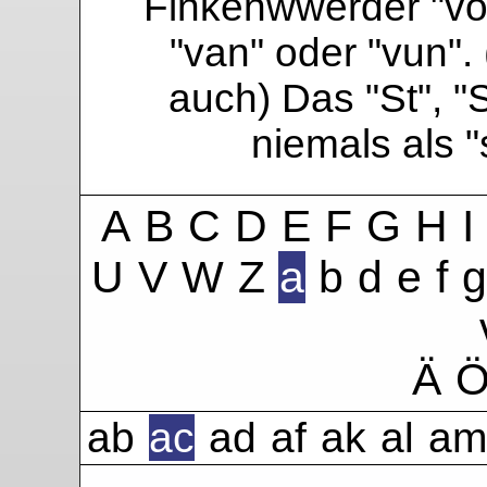
Finkenwwerder "vo"
"van" oder "vun". 
auch) Das "St", "
niemals als 
A
B
C
D
E
F
G
H
I
U
V
W
Z
a
b
d
e
f
g
Ä
ab
ac
ad
af
ak
al
am