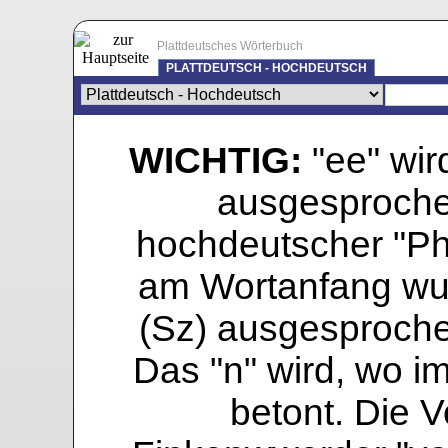
Plattdeutsches Wörterbuch
PLATTDEUTSCH - HOCHDEUTSCH
WICHTIG:
"ee" wird
ausgesprochen
hochdeutscher "Pho
am Wortanfang wur
(Sz) ausgesprochen
Das "n" wird, wo i
betont. Die Vo