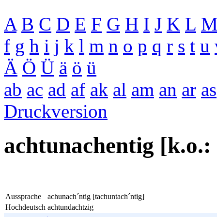
A
B
C
D
E
F
G
H
I
J
K
L
f
g
h
i
j
k
l
m
n
o
p
q
r
s
t
u
Ä
Ö
Ü
ä
ö
ü
ab
ac
ad
af
ak
al
am
an
ar
as
Druckversion
achtunachentig [k.o.:
Aussprache
achunach´ntig [tachuntach´ntig]
Hochdeutsch
achtundachtzig