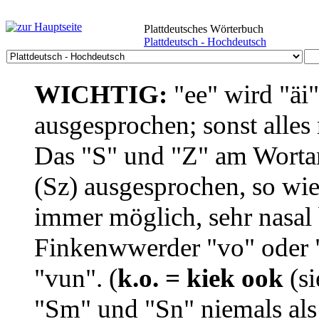
Plattdeutsches Wörterbuch
Plattdeutsch - Hochdeutsch
WICHTIG:
"ee" wird "äi
ausgesprochen; sonst alles
Das "S" und "Z" am Wortan
(Sz) ausgesprochen, so wie
immer möglich, sehr nasal b
Finkenwwerder "vo" oder "
"vun". (
k.o. = kiek ook
(si
"Sm" und "Sn" niemals als