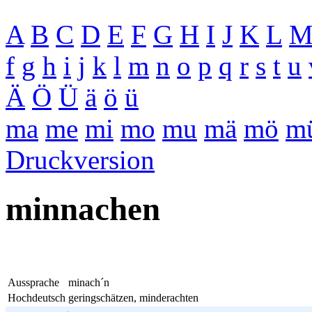
A
B
C
D
E
F
G
H
I
J
K
L
f
g
h
i
j
k
l
m
n
o
p
q
r
s
t
u
Ä
Ö
Ü
ä
ö
ü
ma
me
mi
mo
mu
mä
mö
m
Druckversion
minnachen
Aussprache
minach´n
Hochdeutsch
geringschätzen, minderachten