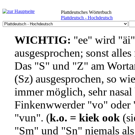
Plattdeutsches Wörterbuch
Plattdeutsch - Hochdeutsch
WICHTIG:
"ee" wird "äi
ausgesprochen; sonst alles
Das "S" und "Z" am Wortan
(Sz) ausgesprochen, so wie
immer möglich, sehr nasal b
Finkenwwerder "vo" oder "
"vun". (
k.o. = kiek ook
(si
"Sm" und "Sn" niemals als