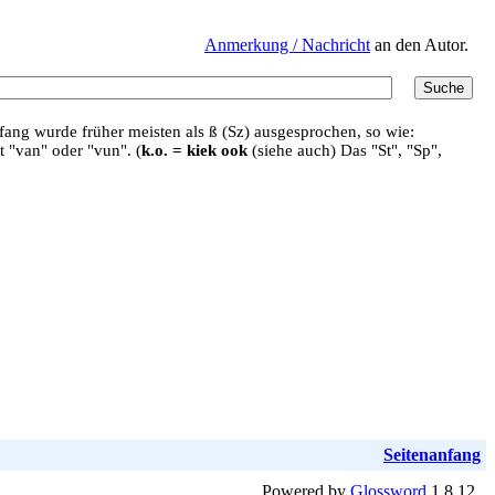
Anmerkung / Nachricht
an den Autor.
ang wurde früher meisten als ß (Sz) ausgesprochen, so wie:
t "van" oder "vun". (
k.o. = kiek ook
(siehe auch) Das "St", "Sp",
Seitenanfang
Powered by
Glossword
1.8.12