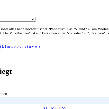
 sonst alles nach hochdeutscher "Phonetik". Das "S" und "Z" am Wortanf
. Die Vorsilbe "ver" ist auf Finkenwwerder "vo" oder "vu", das "von" is
j
k
l
m
n
o
p
q
r
s
t
u
v
w
z
iegt
sonen
XHTML
|
CSS