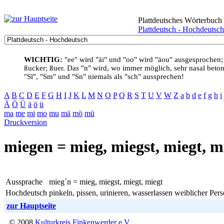
Plattdeutsches Wörterbuch
Plattdeutsch - Hochdeutsch
WICHTIG:
"ee" wird "äi" und "oo" wird "äou" ausgesprochen;
ßucker; ßuer. Das "n" wird, wo immer möglich, sehr nasal betont
"Sl", "Sm" und "Sn" niemals als "sch" aussprechen!
A
B
C
D
E
F
G
H
I
J
K
L
M
N
O
P
Q
R
S
T
U
V
W
Z
a
b
d
e
f
g
h
i
Ä
Ö
Ü
ä
ö
ü
ma
me
mi
mo
mu
mä
mö
mü
Druckversion
miegen = mieg, miegst, miegt, m
Aussprache
mieg´n = mieg, miegst, miegt, miegt
Hochdeutsch
pinkeln, pissen, urinieren, wasserlassen weiblicher Per
zur Hauptseite
© 2008
Kulturkreis Finkenwerder e.V.