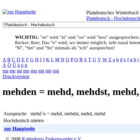
Plattdeutsches Wörterbuch
Plattdeutsch - Hochdeutsch
WICHTIG:
"ee" wird "äi" und "oo" wird "äou" ausgesprochen;
ßucker; ßuer. Das "n" wird, wo immer möglich, sehr nasal betont
"Sl", "Sm" und "Sn" niemals als "sch" aussprechen!
A
B
C
D
E
F
G
H
I
J
K
L
M
N
O
P
Q
R
S
T
U
V
W
Z
a
b
d
e
f
g
h
i
Ä
Ö
Ü
ä
ö
ü
ma
me
mi
mo
mu
mä
mö
mü
Druckversion
mehden = mehd, mehdst, mehd, 
Aussprache
mehd´n = mehd, mehdst, mehd, mehd
Hochdeutsch
mieten
zur Hauptseite
© 2008
Kulturkreis Finkenwerder e.V.