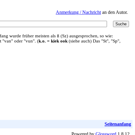
Anmerkung / Nachricht
an den Autor.
ang wurde früher meisten als ß (Sz) ausgesprochen, so wie:
t "van" oder "vun". (
k.o. = kiek ook
(siehe auch) Das "St", "Sp",
Seitenanfang
Powered by
Glossword
1.8.12