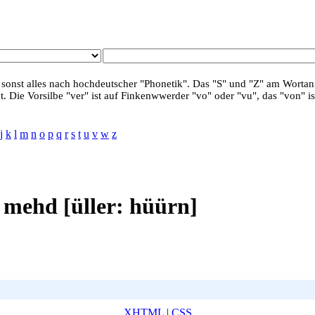
 sonst alles nach hochdeutscher "Phonetik". Das "S" und "Z" am Wortanf
. Die Vorsilbe "ver" ist auf Finkenwwerder "vo" oder "vu", das "von" is
j
k
l
m
n
o
p
q
r
s
t
u
v
w
z
mehd [üller: hüürn]
XHTML
|
CSS