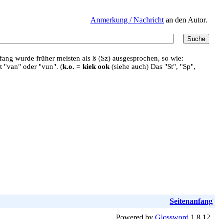
Anmerkung / Nachricht
an den Autor.
ang wurde früher meisten als ß (Sz) ausgesprochen, so wie:
t "van" oder "vun". (
k.o. = kiek ook
(siehe auch) Das "St", "Sp",
Seitenanfang
Powered by
Glossword
1.8.12