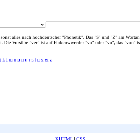
 sonst alles nach hochdeutscher "Phonetik". Das "S" und "Z" am Wortanf
. Die Vorsilbe "ver" ist auf Finkenwwerder "vo" oder "vu", das "von" is
j
k
l
m
n
o
p
q
r
s
t
u
v
w
z
XHTML
|
CSS