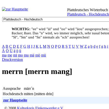
Plattdeutsches Wörterbuch
Plattdeutsch - Hochdeutsch
WICHTIG:
"ee" wird "äi" und "oo" wird "äou" ausgesprochen;
ßucker; ßuer. Das "n" wird, wo immer möglich, sehr nasal betont
"Sl", "Sm" und "Sn" niemals als "sch" aussprechen!
A
B
C
D
E
F
G
H
I
J
K
L
M
N
O
P
Q
R
S
T
U
V
W
Z
a
b
d
e
f
g
h
i
Ä
Ö
Ü
ä
ö
ü
ma
me
mi
mo
mu
mä
mö
mü
Druckversion
merrn [merrn mang]
Aussprache
märr´n
Hochdeutsch
mitten [mitten drin]
zur Hauptseite
© 2008
Kulturkreis Finkenwerder e.V.