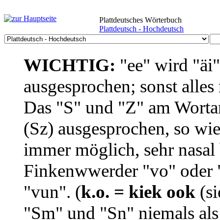
Plattdeutsches Wörterbuch
Plattdeutsch - Hochdeutsch
WICHTIG:
"ee" wird "äi
ausgesprochen; sonst alles
Das "S" und "Z" am Wortan
(Sz) ausgesprochen, so wie
immer möglich, sehr nasal b
Finkenwwerder "vo" oder "
"vun". (
k.o. = kiek ook
(si
"Sm" und "Sn" niemals als