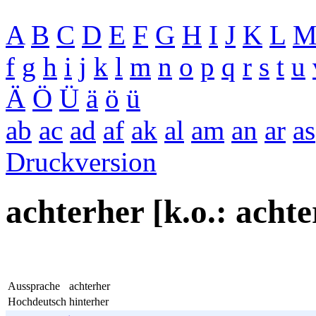
A
B
C
D
E
F
G
H
I
J
K
L
f
g
h
i
j
k
l
m
n
o
p
q
r
s
t
u
Ä
Ö
Ü
ä
ö
ü
ab
ac
ad
af
ak
al
am
an
ar
as
Druckversion
achterher [k.o.: acht
Aussprache
achterher
Hochdeutsch
hinterher