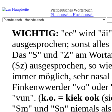
Plattdeutsches Wörterbuch
Plattdeutsch - Hochdeutsch
WICHTIG:
"ee" wird "äi
ausgesprochen; sonst alles
Das "S" und "Z" am Wortan
(Sz) ausgesprochen, so wie
immer möglich, sehr nasal b
Finkenwwerder "vo" oder "
"vun". (
k.o. = kiek ook
(si
"Sm" und "Sn" niemals als