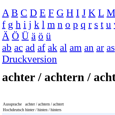
A
B
C
D
E
F
G
H
I
J
K
L
f
g
h
i
j
k
l
m
n
o
p
q
r
s
t
u
Ä
Ö
Ü
ä
ö
ü
ab
ac
ad
af
ak
al
am
an
ar
as
Druckversion
achter / achtern / ach
Aussprache
achter / achtern / achtert
Hochdeutsch
hinter / hinten / hinters