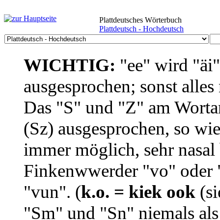
Plattdeutsches Wörterbuch
Plattdeutsch - Hochdeutsch
WICHTIG:
"ee" wird "äi
ausgesprochen; sonst alles
Das "S" und "Z" am Wortan
(Sz) ausgesprochen, so wie
immer möglich, sehr nasal b
Finkenwwerder "vo" oder "
"vun". (
k.o. = kiek ook
(si
"Sm" und "Sn" niemals als