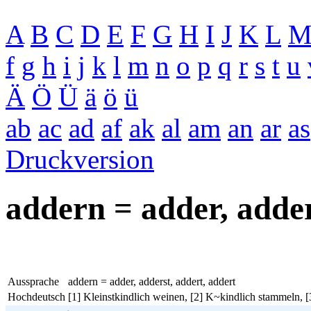
A
B
C
D
E
F
G
H
I
J
K
L
f
g
h
i
j
k
l
m
n
o
p
q
r
s
t
u
Ä
Ö
Ü
ä
ö
ü
ab
ac
ad
af
ak
al
am
an
ar
as
Druckversion
addern = adder, adder
Aussprache
addern = adder, adderst, addert, addert
Hochdeutsch
[1] Kleinstkindlich weinen, [2] K~kindlich stammeln, [