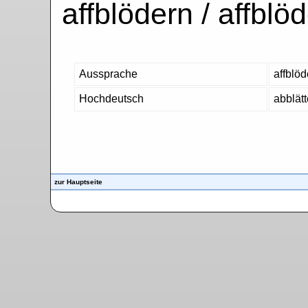
affblödern / affblöd
Aussprache
affblöd
Hochdeutsch
abblätt
zur Hauptseite