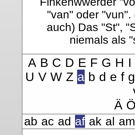
Finkenwwerder "vo"
"van" oder "vun". 
auch) Das "St", "
niemals als 
A
B
C
D
E
F
G
H
I
U
V
W
Z
a
b
d
e
f
g
Ä
ab
ac
ad
af
ak
al
am