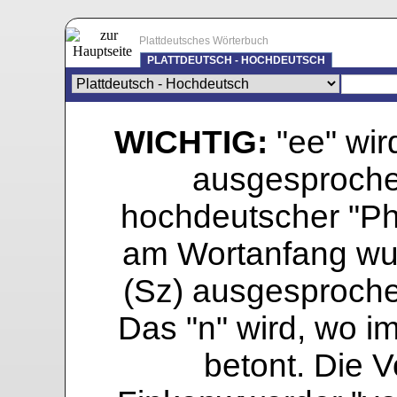
Plattdeutsches Wörterbuch
PLATTDEUTSCH - HOCHDEUTSCH
WICHTIG:
"ee" wird
ausgesprochen
hochdeutscher "Pho
am Wortanfang wur
(Sz) ausgesprochen
Das "n" wird, wo i
betont. Die Vo