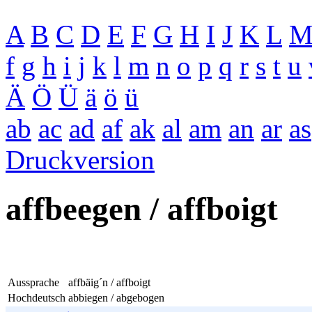
A
B
C
D
E
F
G
H
I
J
K
L
f
g
h
i
j
k
l
m
n
o
p
q
r
s
t
u
Ä
Ö
Ü
ä
ö
ü
ab
ac
ad
af
ak
al
am
an
ar
as
Druckversion
affbeegen / affboigt
Aussprache
affbäig´n / affboigt
Hochdeutsch
abbiegen / abgebogen