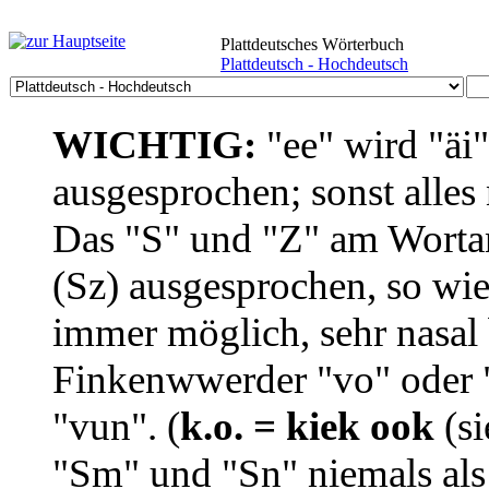
Plattdeutsches Wörterbuch
Plattdeutsch - Hochdeutsch
WICHTIG:
"ee" wird "äi
ausgesprochen; sonst alles
Das "S" und "Z" am Wortan
(Sz) ausgesprochen, so wie
immer möglich, sehr nasal b
Finkenwwerder "vo" oder "
"vun". (
k.o. = kiek ook
(si
"Sm" und "Sn" niemals als